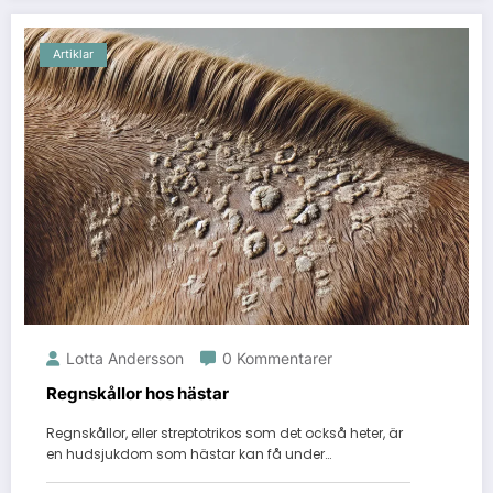
Artiklar
Lotta Andersson
0 Kommentarer
Regnskållor hos hästar
Regnskållor, eller streptotrikos som det också heter, är
en hudsjukdom som hästar kan få under…