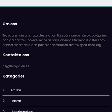
Om oss
Travgalen din ultimata destination för spännande hästkapplöpning
och galna travupplevelser! Vi är passionerade traventusiaster som
brinner för att dela den pulserande världen av travsport med dig.
Kontakta oss
hej@travgalen.se
Kategorier
Artiklar
Hästar
Uncategorized