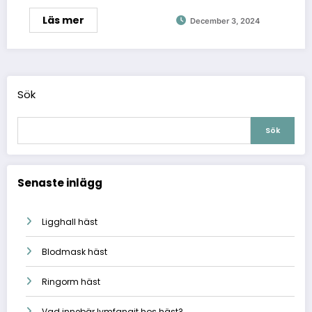
Läs mer
December 3, 2024
Sök
Sök
Senaste inlägg
Ligghall häst
Blodmask häst
Ringorm häst
Vad innebär lymfangit hos häst?