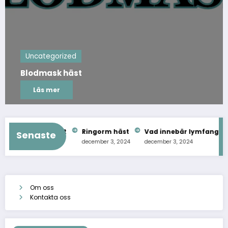
Artiklar
Ringorm häst
Läs mer
Blodmask häst
Ringorm häst
Vad innebär lymfangit hos h
Senaste
december 3, 2024
december 3, 2024
december 3, 2024
Om oss
Kontakta oss