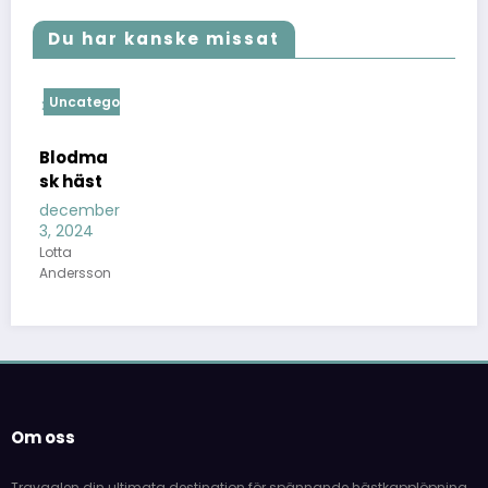
Du har kanske missat
Uncategorized
Blodma
sk häst
december
3, 2024
Lotta
Andersson
Om oss
Travgalen din ultimata destination för spännande hästkapplöpning