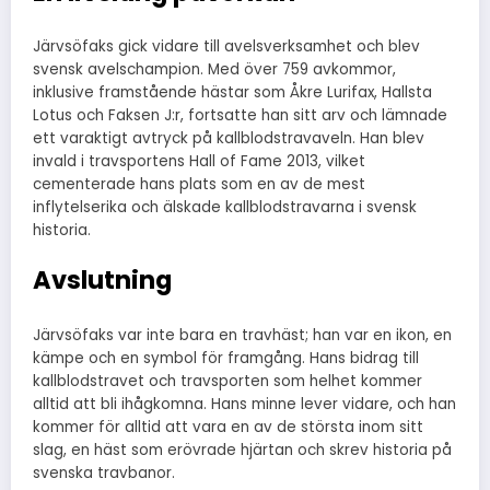
Järvsöfaks gick vidare till avelsverksamhet och blev
svensk avelschampion. Med över 759 avkommor,
inklusive framstående hästar som Åkre Lurifax, Hallsta
Lotus och Faksen J:r, fortsatte han sitt arv och lämnade
ett varaktigt avtryck på kallblodstravaveln. Han blev
invald i travsportens Hall of Fame 2013, vilket
cementerade hans plats som en av de mest
inflytelserika och älskade kallblodstravarna i svensk
historia.
Avslutning
Järvsöfaks var inte bara en travhäst; han var en ikon, en
kämpe och en symbol för framgång. Hans bidrag till
kallblodstravet och travsporten som helhet kommer
alltid att bli ihågkomna. Hans minne lever vidare, och han
kommer för alltid att vara en av de största inom sitt
slag, en häst som erövrade hjärtan och skrev historia på
svenska travbanor.