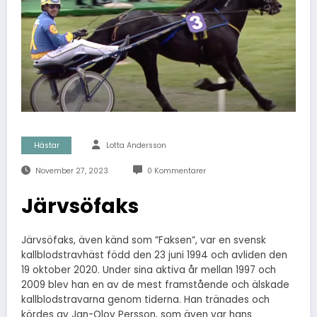
Hästar
Lotta Andersson
November 27, 2023
0 Kommentarer
Järvsöfaks
Järvsöfaks, även känd som ”Faksen”, var en svensk
kallblodstravhäst född den 23 juni 1994 och avliden den
19 oktober 2020. Under sina aktiva år mellan 1997 och
2009 blev han en av de mest framstående och älskade
kallblodstravarna genom tiderna. Han tränades och
kördes av Jan-Olov Persson, som även var hans