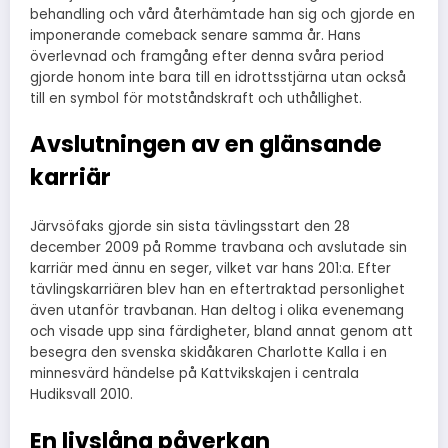
behandling och vård återhämtade han sig och gjorde en
imponerande comeback senare samma år. Hans
överlevnad och framgång efter denna svåra period
gjorde honom inte bara till en idrottsstjärna utan också
till en symbol för motståndskraft och uthållighet.
Avslutningen av en glänsande
karriär
Järvsöfaks gjorde sin sista tävlingsstart den 28
december 2009 på Romme travbana och avslutade sin
karriär med ännu en seger, vilket var hans 201:a. Efter
tävlingskarriären blev han en eftertraktad personlighet
även utanför travbanan. Han deltog i olika evenemang
och visade upp sina färdigheter, bland annat genom att
besegra den svenska skidåkaren Charlotte Kalla i en
minnesvärd händelse på Kattvikskajen i centrala
Hudiksvall 2010.
En livslång påverkan