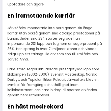
uppfödare och ägare.
En framstående karriär
Järvsöfaks imponerade inte bara genom sin långa
karriär utan också genom sina otroliga prestationer på
banan. Under sina 234 starter segrade han i
imponerande 201 lopp och tog hem en segerprocent på
86%. Han sprang in över 21 miljoner kronor och visade
tidigt upp sitt talangfulla arv som son till Trollfaks och
Järvsö Anna.
Hans stora segrar inkluderade prestigefyllda lopp som
Elitkampen (2002-2006), Svenskt Mästerskap, Norska
Derbyt, och Tapiolan Erkon Pokaali. Järvsöfaks blev en
symbol för framgång och uthållighet inom
kallblodstravet, och hans bidrag till sporten erkändes
genom flera utmärkelser.
En häst med
r
ekord