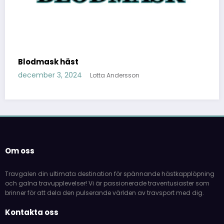
Blodmask häst
december 3, 2024
Lotta Andersson
Om oss
Travgalen din ultimata destination för spännande hästkapplöpning
och galna travupplevelser! Vi är passionerade traventusiaster som
brinner för att dela den pulserande världen av travsport med dig.
Kontakta oss