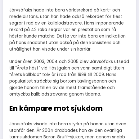
Järvsöfaks hade inte bara världsrekord på kort- och
medeldistans, utan han hade också rekordet för flest
segrar i rad av en kallblodstravare. Hans imponerande
rekord på 42 raka segrar var en prestation som få
hästar kunde matcha. Detta var inte bara en indikation
på hans snabbhet utan också på den konsistens och
uthållighet han visade under sin karriär.
Under åren 2003, 2004 och 2005 blev Järvsöfaks utsedd
till ”Årets häst” vid Hästgalan och vann samtidigt titeln
”Årets kallblod” tolv år i rad från 1998 till 2009. Hans
popularitet sträckte sig bortom tävlingsbanan och
gjorde honom till en av de mest framstående och
omtyckta kallblodstravarna genom tiderna.
En kämpare mot sjukdom
Järvsöfaks visade inte bara styrka på banan utan även
utanför den. År 2004 drabbades han av den ovanliga
tarmsjukdomen Baron Gruff-sjukan, men genom snabb